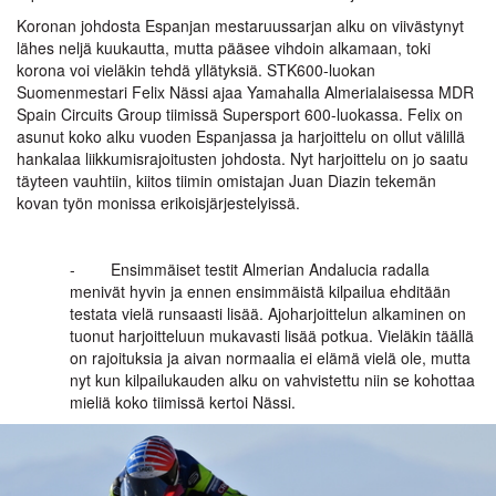
Koronan johdosta Espanjan mestaruussarjan alku on viivästynyt
lähes neljä kuukautta, mutta pääsee vihdoin alkamaan, toki
korona voi vieläkin tehdä yllätyksiä. STK600-luokan
Suomenmestari Felix Nässi ajaa Yamahalla Almerialaisessa MDR
Spain Circuits Group tiimissä Supersport 600-luokassa. Felix on
asunut koko alku vuoden Espanjassa ja harjoittelu on ollut välillä
hankalaa liikkumisrajoitusten johdosta. Nyt harjoittelu on jo saatu
täyteen vauhtiin, kiitos tiimin omistajan Juan Diazin tekemän
kovan työn monissa erikoisjärjestelyissä.
- Ensimmäiset testit Almerian Andalucia radalla
menivät hyvin ja ennen ensimmäistä kilpailua ehditään
testata vielä runsaasti lisää. Ajoharjoittelun alkaminen on
tuonut harjoitteluun mukavasti lisää potkua. Vieläkin täällä
on rajoituksia ja aivan normaalia ei elämä vielä ole, mutta
nyt kun kilpailukauden alku on vahvistettu niin se kohottaa
mieliä koko tiimissä kertoi Nässi.