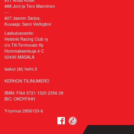
#51 Anssi Koski
#88 Joni ja Tero Manninen
---
#27 Jasmin Sarjos,
Kuvaaja: Sami Vieltojärvi
Laskutusosoite:
Helsinki Racing Club ry
c/o Tili-Tenhovalo Ky
Hommaksenkuja 4 C
02430 MASALA
laskut (ät) helrc.fi
KERHON TILINUMERO
IBAN: FI64 5721 1520 2356 28
BIC: OKOYFIHH
Y-tunnus 2856133-6