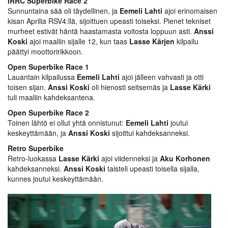
IRRC Superbike Race 2
Sunnuntaina sää oli täydellinen, ja
Eemeli Lahti
ajoi erinomaisen
kisan Aprilia RSV4:llä, sijoittuen upeasti toiseksi. Pienet tekniset
murheet estivät häntä haastamasta voitosta loppuun asti.
Anssi
Koski
ajoi maaliin sijalle 12, kun taas
Lasse Kärjen
kilpailu
päättyi moottoririkkoon.
Open Superbike Race 1
Lauantain kilpailussa
Eemeli Lahti
ajoi jälleen vahvasti ja otti
toisen sijan.
Anssi Koski
oli hienosti seitsemäs ja
Lasse Kärki
tuli maaliin kahdeksantena.
Open Superbike Race 2
Toinen lähtö ei ollut yhtä onnistunut:
Eemeli Lahti
joutui
keskeyttämään, ja
Anssi Koski
sijoittui kahdeksanneksi.
Retro Superbike
Retro-luokassa
Lasse Kärki
ajoi viidenneksi ja
Aku Korhonen
kahdeksanneksi.
Anssi Koski
taisteli upeasti toisella sijalla,
kunnes joutui keskeyttämään.