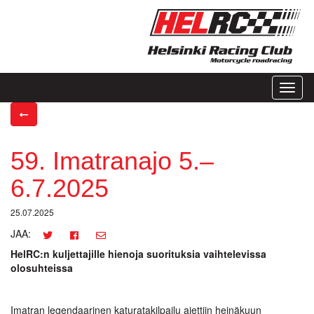
Toggl
naviga
59. Imatranajo 5.–
6.7.2025
25.07.2025
JAA:
HelRC:n kuljettajille hienoja suorituksia vaihtelevissa
olosuhteissa
Imatran legendaarinen katuratakilpailu ajettiin heinäkuun