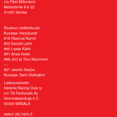
c/o Päivi Miiluniemi
Metsolantie 8 b 22
01450 Vantaa
Etusivun otsikkokuvat:
Kuvaaja:
Harjukuvat
#18 Rasmus Nurmi
#22 Eemeli Lahti
#40 Lasse Kärki
#51 Anssi Koski
#88 Joni ja Tero Manninen
---
#27 Jasmin Sarjos,
Kuvaaja: Sami Vieltojärvi
Laskutusosoite:
Helsinki Racing Club ry
c/o Tili-Tenhovalo Ky
Hommaksenkuja 4 C
02430 MASALA
laskut (ät) helrc.fi