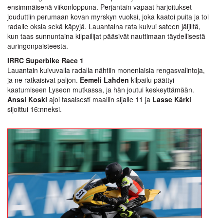
ensimmäisenä viikonloppuna. Perjantain vapaat harjoitukset
jouduttiin perumaan kovan myrskyn vuoksi, joka kaatoi puita ja toi
radalle oksia sekä käpyjä. Lauantaina rata kuivui sateen jäljiltä,
kun taas sunnuntaina kilpailijat pääsivät nauttimaan täydellisestä
auringonpaisteesta.
IRRC Superbike Race 1
Lauantain kuivuvalla radalla nähtiin monenlaisia rengasvalintoja,
ja ne ratkaisivat paljon.
Eemeli Lahden
kilpailu päättyi
kaatumiseen Lyseon mutkassa, ja hän joutui keskeyttämään.
Anssi Koski
ajoi tasaisesti maaliin sijalle 11 ja
Lasse Kärki
sijoittui 16:nneksi.