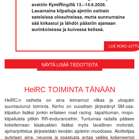
avattiin KymiRingillä 13.–14.6.2026.
Lauantaina kilpailuja ajettiin osittain
sateisissa olosuhteissa, mutta sunnuntaina
sää kirkastui ja lähdöt päästiin ajamaan
aurinkoisessa ja kuivassa kelissä.
NÄYTÄ LISÄÄ TIEDOTTEITA
HelRC TOIMINTA TÄNÄÄN
HelRC:n vaiheita on aina leimannut vilkas ja ulospäin
suuntautunut toiminta. Kerho on vuosittain järjestänyt SM-osa-
kilpailun lisäksi jonkin erilaisen road racing -tapahtuman, mopo-
kilpailuista pitkiin RR-enduranceihin. Tuntumaa radalla pääsee
kokeilemaan kisakuskien lisäksi myös tavallinen motoristi,
ajoharjoittelua järjestetään kevään ajoleirin muodossa. Aloittelijaa
autetaan aina, neuvoja ja opastusta antaa vaikka kokeneempi