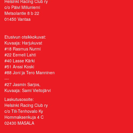
Helsinki Racing Club ry
c/o Päivi Miiluniemi
Metsolantie 8 b 22
01450 Vantaa
Etusivun otsikkokuvat:
Kuvaaja:
Harjukuvat
#18 Rasmus Nurmi
#22 Eemeli Lahti
#40 Lasse Kärki
#51 Anssi Koski
#88 Joni ja Tero Manninen
---
#27 Jasmin Sarjos,
Kuvaaja: Sami Vieltojärvi
Laskutusosoite:
Helsinki Racing Club ry
c/o Tili-Tenhovalo Ky
Hommaksenkuja 4 C
02430 MASALA