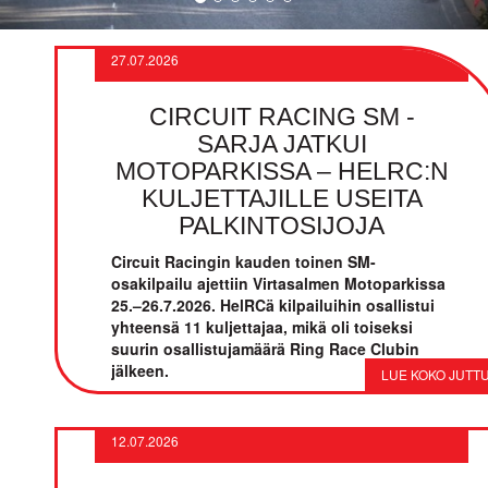
27.07.2026
CIRCUIT RACING SM -
SARJA JATKUI
MOTOPARKISSA – HELRC:N
KULJETTAJILLE USEITA
PALKINTOSIJOJA
Circuit Racingin kauden toinen SM-
osakilpailu ajettiin Virtasalmen Motoparkissa
25.–26.7.2026. HelRCä kilpailuihin osallistui
yhteensä 11 kuljettajaa, mikä oli toiseksi
suurin osallistujamäärä Ring Race Clubin
jälkeen.
12.07.2026